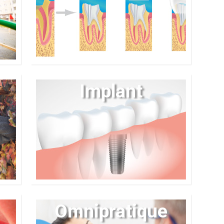
Implant
Omnipratique