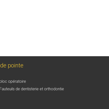
de pointe
bloc opératoire
Fauteuils de dentisterie et orthodontie