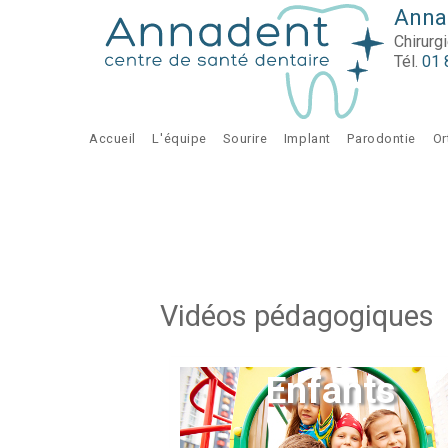
Aller au contenu principal
Annad
Chirurg
Tél.
01 
Accueil
L'équipe
Sourire
Implant
Parodontie
Or
Vidéos pédagogiques
Enfants