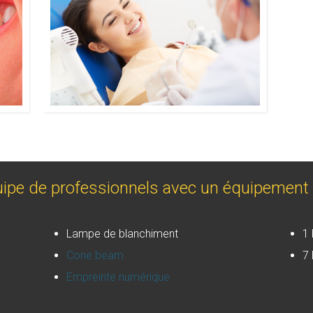
pe de professionnels avec un équipement 
Lampe de blanchiment
1 
Cone beam
7 
Empreinte numérique